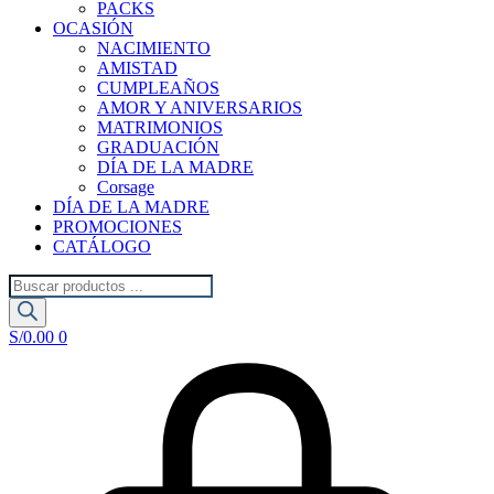
PACKS
OCASIÓN
NACIMIENTO
AMISTAD
CUMPLEAÑOS
AMOR Y ANIVERSARIOS
MATRIMONIOS
GRADUACIÓN
DÍA DE LA MADRE
Corsage
DÍA DE LA MADRE
PROMOCIONES
CATÁLOGO
Búsqueda
de
productos
S/
0.00
0