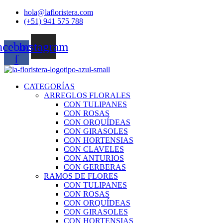
Ir
hola@lafloristera.com
al
(+51) 941 575 788
contenido
acebook-
Instagram
f
CATEGORÍAS
ARREGLOS FLORALES
CON TULIPANES
CON ROSAS
CON ORQUÍDEAS
CON GIRASOLES
CON HORTENSIAS
CON CLAVELES
CON ANTURIOS
CON GERBERAS
RAMOS DE FLORES
CON TULIPANES
CON ROSAS
CON ORQUÍDEAS
CON GIRASOLES
CON HORTENSIAS