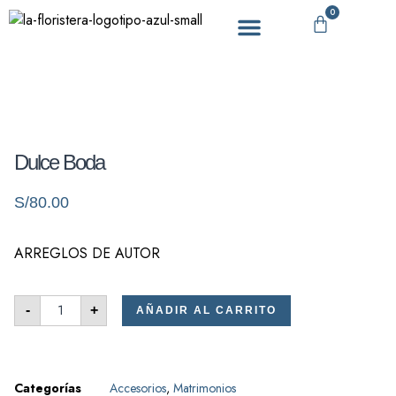
0
DÍA DE LA MADRE
Dulce Boda
S/
80.00
ARREGLOS DE AUTOR
-
+
AÑADIR AL CARRITO
Categorías
Accesorios
,
Matrimonios