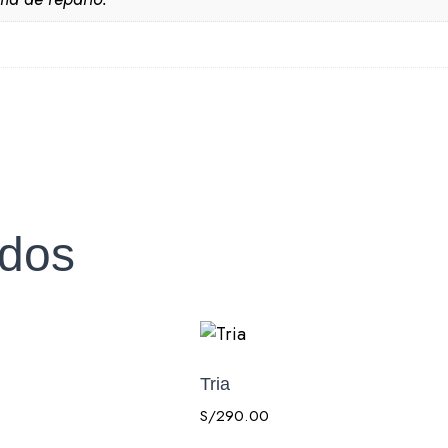
ados
Tria
S/
290.00