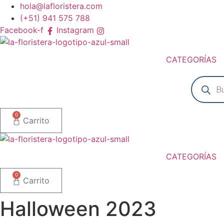
Ir
hola@lafloristera.com
al
(+51) 941 575 788
contenido
Facebook-f
Instagram
CATEGORÍAS
Búsqued
de
product
0
Carrito
CATEGORÍAS
0
Carrito
Halloween 2023